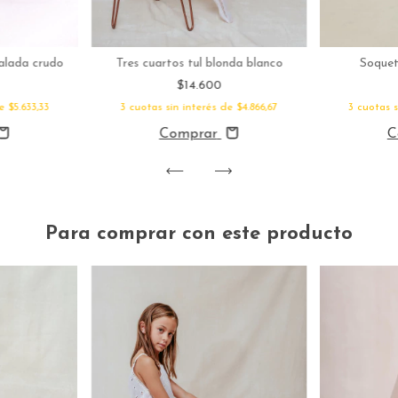
alada crudo
Tres cuartos tul blonda blanco
Soquet
$14.600
de
$5.633,33
3
cuotas sin interés de
$4.866,67
3
cuotas 
Comprar
C
Para comprar con este producto