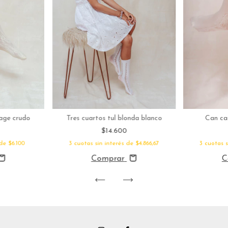
Can ca
tage crudo
Tres cuartos tul blonda blanco
$14.600
3
cuotas 
 de
$6.100
3
cuotas sin interés de
$4.866,67
C
Comprar