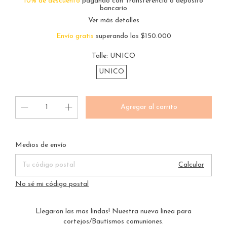
10% de descuento
pagando con Transferencia o depósito
bancario
Ver más detalles
Envío gratis
superando los
$150.000
Talle:
UNICO
UNICO
Entregas para el CP:
Cambiar CP
Medios de envío
Calcular
No sé mi código postal
Llegaron las mas lindas! Nuestra nueva linea para
cortejos/Bautismos comuniones.