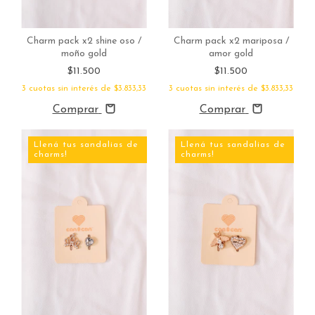
Charm pack x2 shine oso /
Charm pack x2 mariposa /
moño gold
amor gold
$11.500
$11.500
3
cuotas sin interés de
$3.833,33
3
cuotas sin interés de
$3.833,33
Comprar
Comprar
Llená tus sandalias de
Llená tus sandalias de
charms!
charms!