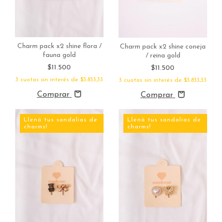
Charm pack x2 shine flora /
Charm pack x2 shine coneja
fauna gold
/ reina gold
$11.500
$11.500
3
cuotas sin interés de
$3.833,33
3
cuotas sin interés de
$3.833,33
Comprar
Comprar
Llená tus sandalias de
Llená tus sandalias de
charms!
charms!