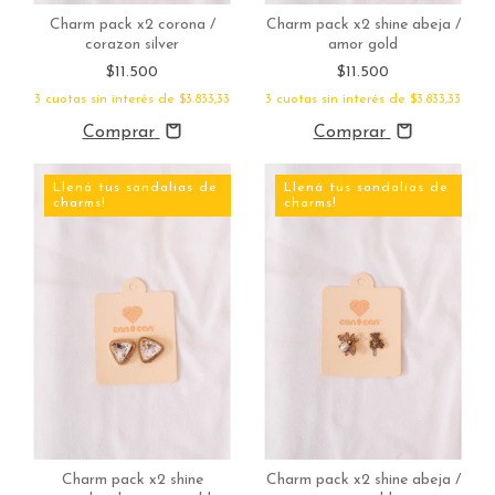
Charm pack x2 corona /
Charm pack x2 shine abeja /
corazon silver
amor gold
$11.500
$11.500
3
cuotas sin interés de
$3.833,33
3
cuotas sin interés de
$3.833,33
Comprar
Comprar
Llená tus sandalias de
Llená tus sandalias de
charms!
charms!
Charm pack x2 shine
Charm pack x2 shine abeja /