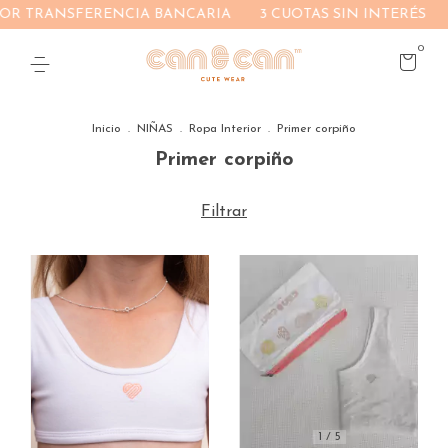
OR TRANSFERENCIA BANCARIA
3 CUOTAS SIN INTERÉS
0
Inicio
.
NIÑAS
.
Ropa Interior
.
Primer corpiño
Primer corpiño
Filtrar
1
/
5