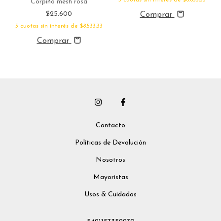
3
cuotas sin interés de
$8.833,33
Corpiño mesh rosa
$25.600
Comprar
3
cuotas sin interés de
$8.533,33
Comprar
Contacto
Políticas de Devolución
Nosotros
Mayoristas
Usos & Cuidados