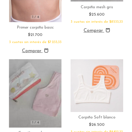
Corpiño mesh gris
$25.600
1
/
4
3
cuotas sin interés de
$8.533,33
Primer corpiño basic
Comprar
$21.700
3
cuotas sin interés de
$7.233,33
Comprar
Corpiño Soft blanco
1
/
4
$26.500