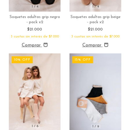
1
/
4
1
/
4
Soquetes adultas grip negro
Soquetes adultas grip beige
- pack x2
- pack x2
$21.000
$21.000
3
cuotas sin interés de
$7.000
3
cuotas sin interés de
$7.000
Comprar
Comprar
10
%
OFF
15
%
OFF
1
/
6
1
/
9