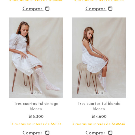
Comprar
Comprar
1
/
10
1
/
4
Tres cuartos tul vintage
Tres cuartos tul blonda
blanco
blanco
$18.300
$14.600
3
cuotas sin interés de
$6.100
3
cuotas sin interés de
$4.866,67
Comprar
Comprar