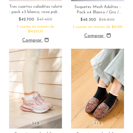
Tres cuartos caladitas ruloté
Soquetes Mesh Adultas -
- pack x3 blanco, rosa palido
Pack x4 Blanco / Gris /
y vainilla
Habano / Negro
$42.700
$47.400
$48.300
$56.800
3
cuotas sin interés de
3
cuotas sin interés de
$16.100
$14.233,33
Comprar
Comprar
1
/
5
1
/
5