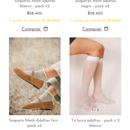
Soquetes mesh adultas
Soquetes mesh adultas
blanco - pack x2
negro - pack x2
$28.400
$28.400
3
cuotas sin interés de
$9.466,67
3
cuotas sin interés de
$9.466,67
Comprar
Comprar
1
/
2
1
/
5
T4 lycra adultas - pack x 2
Soquete Mesh Adultas Gris -
blanco
pack x2