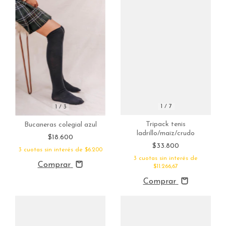
1
/
7
1
/
3
Tripack tenis
Bucaneras colegial azul
ladrillo/maiz/crudo
$18.600
$33.800
3
cuotas sin interés de
$6.200
3
cuotas sin interés de
Comprar
$11.266,67
Comprar