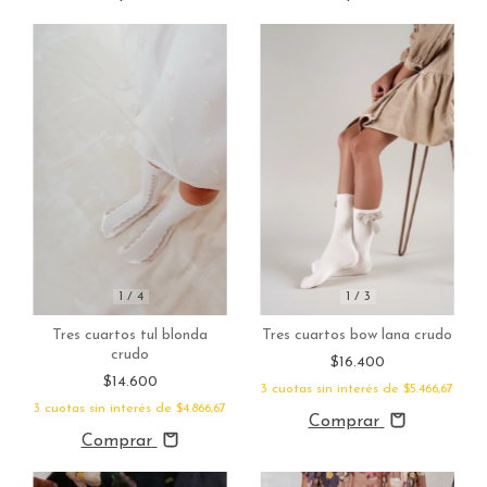
1
/
4
1
/
3
Tres cuartos tul blonda
Tres cuartos bow lana crudo
crudo
$16.400
$14.600
3
cuotas sin interés de
$5.466,67
3
cuotas sin interés de
$4.866,67
Comprar
Comprar