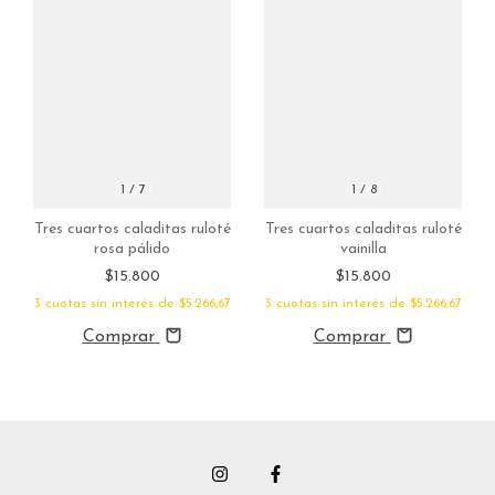
1
/
8
1
/
7
Tres cuartos caladitas ruloté
Tres cuartos caladitas ruloté
vainilla
rosa pálido
$15.800
$15.800
3
cuotas sin interés de
$5.266,67
3
cuotas sin interés de
$5.266,67
Comprar
Comprar