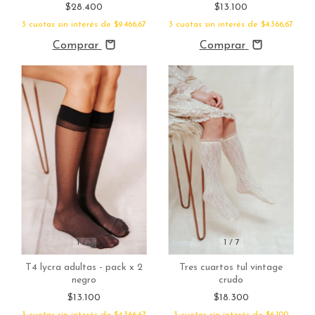
$13.100
$28.400
3
cuotas sin interés de
$4.366,67
3
cuotas sin interés de
$9.466,67
Comprar
Comprar
1
/
3
1
/
7
T4 lycra adultas - pack x 2
Tres cuartos tul vintage
negro
crudo
$13.100
$18.300
3
cuotas sin interés de
$4.366,67
3
cuotas sin interés de
$6.100