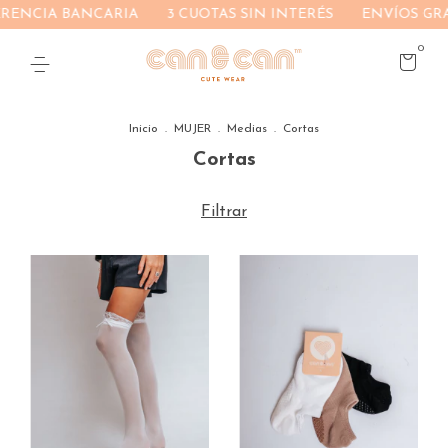
BANCARIA
3 CUOTAS SIN INTERÉS
ENVÍOS GRATIS EN C
0
Inicio
.
MUJER
.
Medias
.
Cortas
Cortas
Filtrar