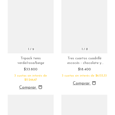
1
/
9
1
/
8
Tripack tenis
Tres cuartos cuadrillé
verde/rosa/beige
escocés - chocolate y
mostaza
$33.800
$18.400
3
cuotas sin interés de
3
cuotas sin interés de
$6.133,33
$11.266,67
Comprar
Comprar