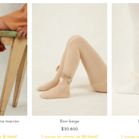
Bow beige
ana marrón
$30.800
3
cuotas s
3
cuotas sin interés de
$10.266,67
de
$5.266,67