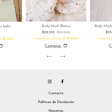
Body Mesh Blanco
Body Mesh
os bebé
$22.100
$29.500
$2
3
cuotas sin interés de
$7.366,67
3
cuotas 
de
$3.766,67
Comprar
C
Contacto
Políticas de Devolución
Nosotros