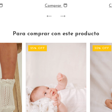
C
Comprar
Para comprar con este producto
25
%
OFF
30
%
OFF