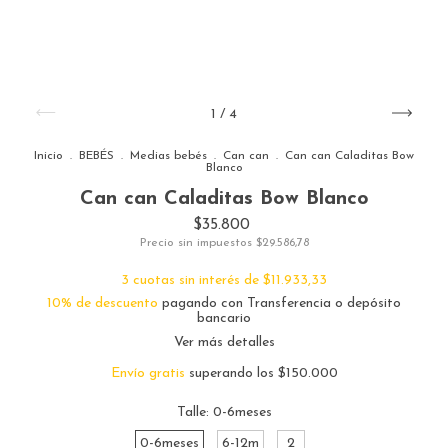
1
/
4
Inicio
.
BEBÉS
.
Medias bebés
.
Can can
.
Can can Caladitas Bow
Blanco
Can can Caladitas Bow Blanco
$35.800
Precio sin impuestos
$29.586,78
3
cuotas sin interés de
$11.933,33
10% de descuento
pagando con Transferencia o depósito
bancario
Ver más detalles
Envío gratis
superando los
$150.000
Talle:
0-6meses
0-6meses
6-12m
2