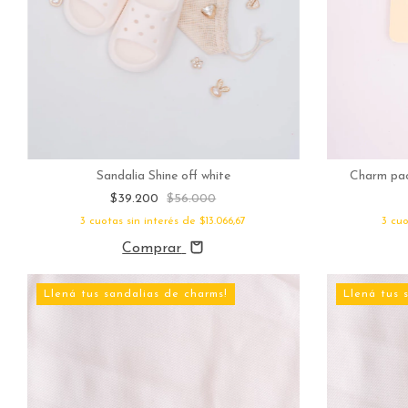
Sandalia Shine off white
Charm pack
$39.200
$56.000
3
cuotas sin interés de
$13.066,67
3
cuo
Comprar
Llená tus sandalias de charms!
Llená tus 