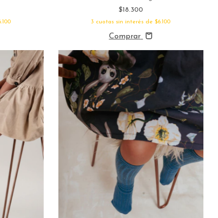
$18.300
3
cuotas sin interés de
$6.100
6.100
Comprar