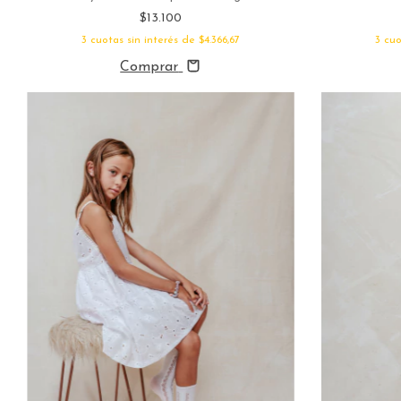
$13.100
3
cuotas sin interés de
$4.366,67
3
cuo
Comprar