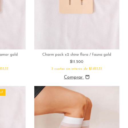
 amor gold
Charm pack x2 shine flora / fauna gold
$11.500
833,33
3
cuotas sin interés de
$3.833,33
Comprar
s!