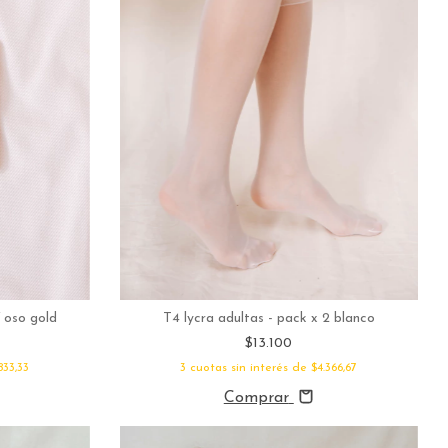
 oso gold
T4 lycra adultas - pack x 2 blanco
$13.100
833,33
3
cuotas sin interés de
$4.366,67
Comprar