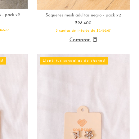
 - pack x2
Soquetes mesh adultas negro - pack x2
$28.400
466,67
3
cuotas sin interés de
$9.466,67
Comprar
s!
Llená tus sandalias de charms!