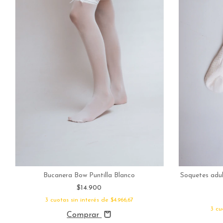
Soquetes adul
Bucanera Bow Puntilla Blanco
$14.900
3
cuotas sin interés de
$4.966,67
3
cu
Comprar