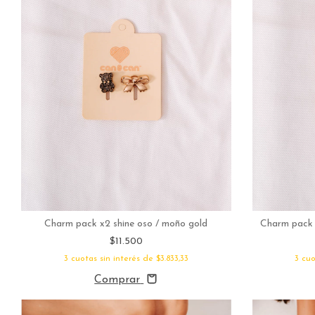
Charm pack x2 shine oso / moño gold
Charm pack 
$11.500
3
cuotas sin interés de
$3.833,33
3
cuo
Comprar