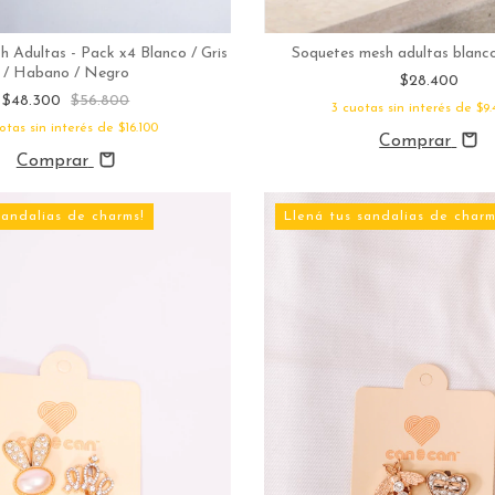
Soquetes mesh adultas blanco
 Adultas - Pack x4 Blanco / Gris
/ Habano / Negro
$28.400
$48.300
$56.800
3
cuotas sin interés de
$9.
otas sin interés de
$16.100
Comprar
Comprar
sandalias de charms!
Llená tus sandalias de charm