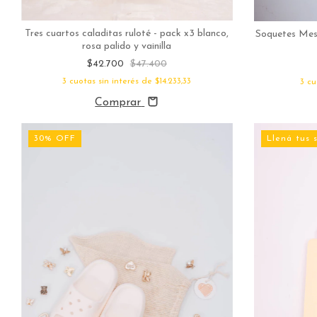
Tres cuartos caladitas ruloté - pack x3 blanco,
Soquetes Mesh
rosa palido y vainilla
$42.700
$47.400
3
cuotas sin interés de
$14.233,33
3
cu
Comprar
30
%
OFF
Llená tus 