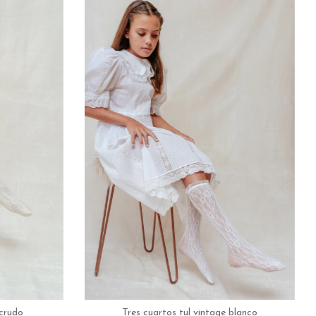
Tres cuartos tul vintage blanco
 crudo