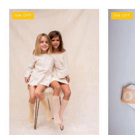
10
%
OFF
15
%
OFF