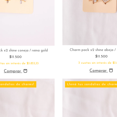
Charm pack x2 shine abeja /
 x2 shine coneja / reina gold
$11.500
$11.500
3
cuotas sin interés de
$3.
tas sin interés de
$3.833,33
Comprar
Comprar
sandalias de charms!
Llená tus sandalias de charm